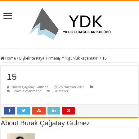
Home
/
Bişkek’ te Kaya Tırmanışı “ 1 günlük kaçamak!”
/
15
15
Burak Çağatay Gülmez
25 Haziran 2013
Leave a comment
278 Views
About Burak Çağatay Gülmez