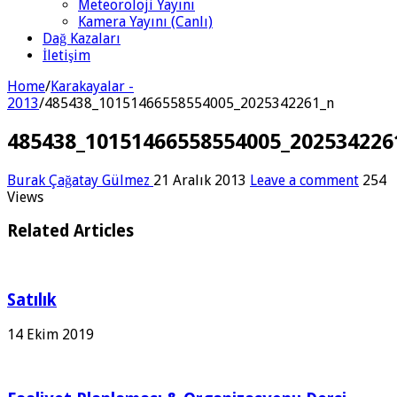
Meteoroloji Yayını
Kamera Yayını (Canlı)
Dağ Kazaları
İletişim
Home
/
Karakayalar -
2013
/
485438_10151466558554005_2025342261_n
485438_10151466558554005_202534226
Burak Çağatay Gülmez
21 Aralık 2013
Leave a comment
254
Views
Related Articles
Satılık
14 Ekim 2019